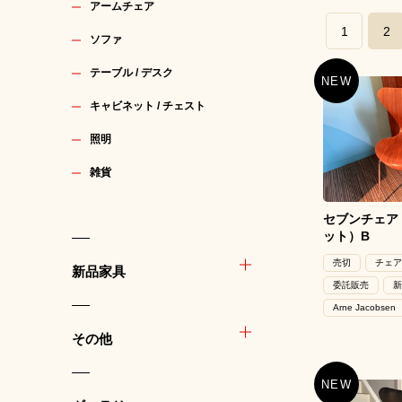
アームチェア
1
2
ソファ
テーブル / デスク
キャビネット / チェスト
照明
雑貨
セブンチェア
ット）B
売切
チェア
新品家具
委託販売
新
Arne Jacobsen
その他