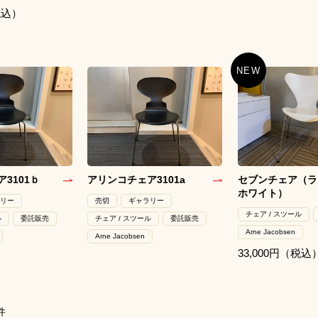
税込）
3101ｂ
アリンコチェア3101a
セブンチェア（ラ
ホワイト）
リー
売切
ギャラリー
チェア / スツール
ル
委託販売
チェア / スツール
委託販売
Arne Jacobsen
Arne Jacobsen
33,000円（税込
件