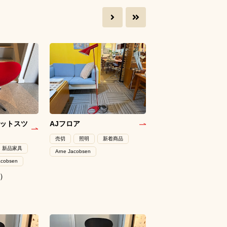
ットスツ
AJフロア
売切
照明
新着商品
新品家具
Arne Jacobsen
acobsen
込）