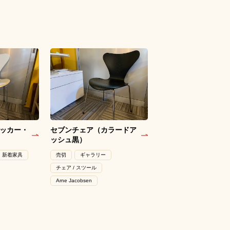
ッカー・
セブンチェア（カラードア
ッシュ黒）
新着家具
売切
ギャラリー
チェア / スツール
Arne Jacobsen
）