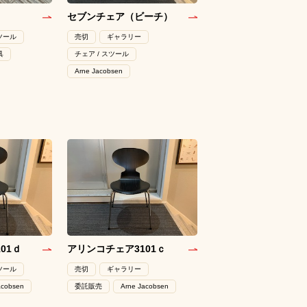
セブンチェア（ビーチ）
スツール
売切
ギャラリー
具
チェア / スツール
Arne Jacobsen
01ｄ
アリンコチェア3101ｃ
スツール
売切
ギャラリー
acobsen
委託販売
Arne Jacobsen