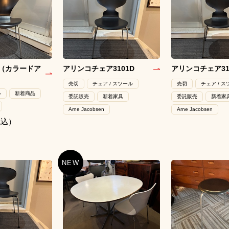
（カラードア
アリンコチェア3101D
アリンコチェア31
売切
チェア / スツール
売切
チェア / 
ル
新着商品
委託販売
新着家具
委託販売
新着家
Arne Jacobsen
Arne Jacobsen
税込）