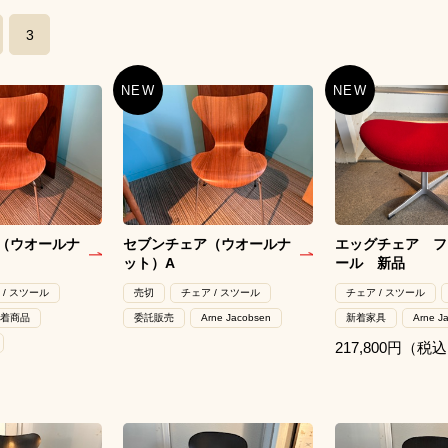
3
（ウオールナ
セブンチェア（ウオールナ
エッグチェア フ
ット）A
ール 新品
 / スツール
売切
チェア / スツール
チェア / スツール
着商品
委託販売
Arne Jacobsen
新着家具
Arne J
217,800円（税