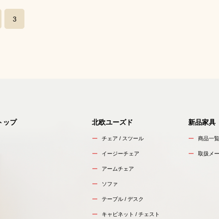
3
トップ
北欧ユーズド
新品家具
チェア / スツール
商品一
イージーチェア
取扱メ
アームチェア
ソファ
テーブル / デスク
キャビネット / チェスト