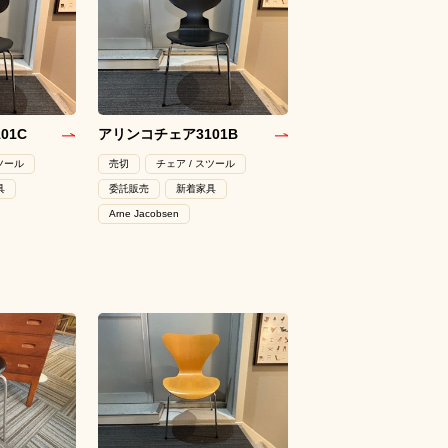
01C
アリンコチェア3101B
スツール
売切
チェア / スツール
具
委託販売
新着家具
Arne Jacobsen