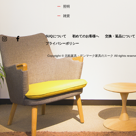
照明
雑貨
SUQについて
初めてのお客様へ
交換・返品について
プライバシーポリシー
Copyright ©
北欧家具・デンマーク家具のスーク
All rights reser