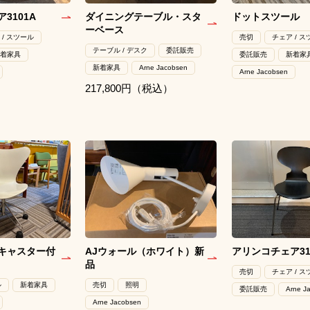
3101A
ダイニングテーブル・スタ
ドットスツール
ーベース
 / スツール
売切
チェア / 
テーブル / デスク
委託販売
着家具
委託販売
新着家
新着家具
Arne Jacobsen
Arne Jacobsen
217,800円（税込）
キャスター付
AJウォール（ホワイト）新
アリンコチェア31
品
売切
チェア / 
ル
新着家具
売切
照明
委託販売
Arne J
Arne Jacobsen