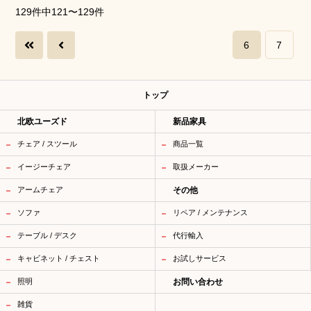
129件中121〜129件
6
7
トップ
北欧ユーズド
新品家具
チェア / スツール
商品一覧
イージーチェア
取扱メーカー
アームチェア
その他
ソファ
リペア / メンテナンス
テーブル / デスク
代行輸入
キャビネット / チェスト
お試しサービス
照明
お問い合わせ
雑貨