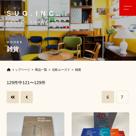
雑貨
トップページ
商品一覧
北欧ユーズド
雑貨
129件中121〜129件
6
7