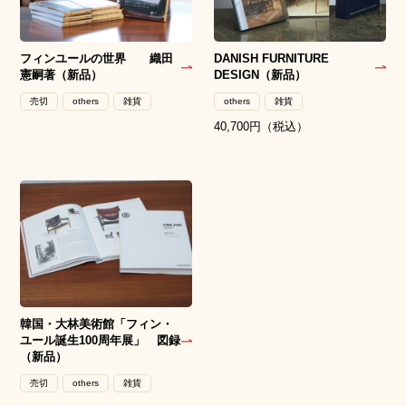
フィンユールの世界 織田
DANISH FURNITURE
憲嗣著（新品）
DESIGN（新品）
売切
others
雑貨
others
雑貨
40,700円（税込）
韓国・大林美術館「フィン・
ユール誕生100周年展」 図録
（新品）
売切
others
雑貨