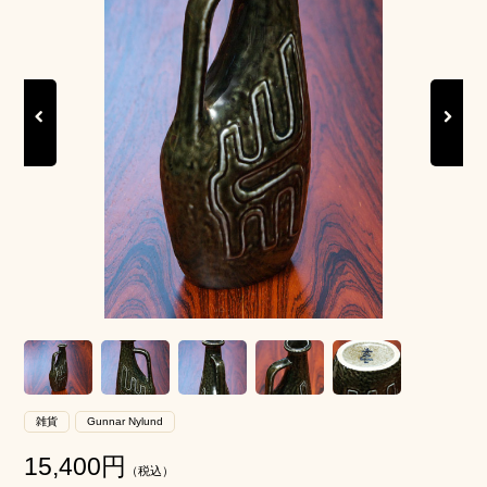
Previous
Next
雑貨
Gunnar Nylund
15,400
円
（税込）