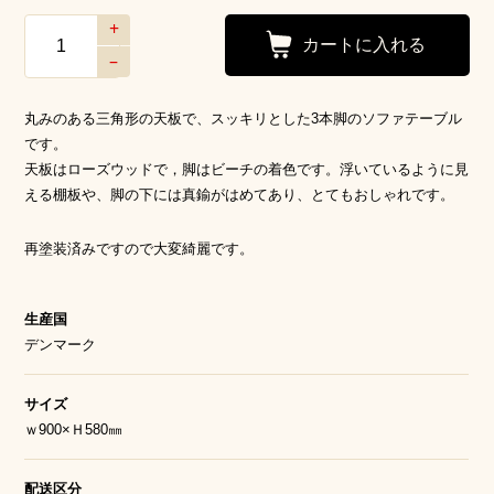
+
–
丸みのある三角形の天板で、スッキリとした3本脚のソファテーブル
です。
天板はローズウッドで，脚はビーチの着色です。浮いているように見
える棚板や、脚の下には真鍮がはめてあり、とてもおしゃれです。
再塗装済みですので大変綺麗です。
生産国
デンマーク
サイズ
ｗ900×Ｈ580㎜
配送区分