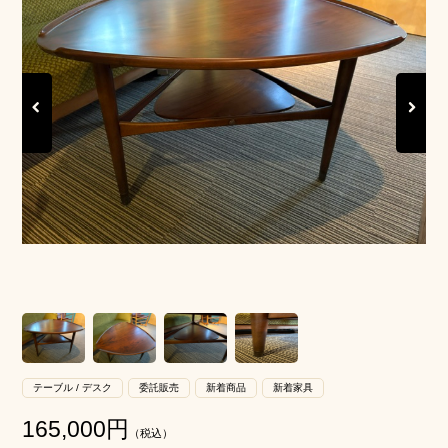
Previous
Next
テーブル / デスク
委託販売
新着商品
新着家具
165,000
円
（税込）