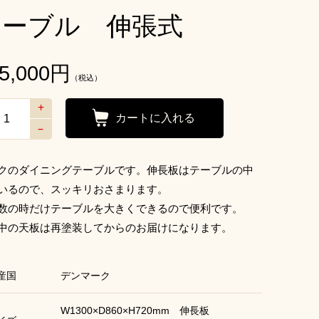
テーブル 伸張式
5,000
円
（税込）
+
–
クのダイニングテーブルです。
伸長板はテーブルの中
いるので、
スッキリおさまります。
数の時だけテーブルを大きくできるので便利です。
中の天板は再塗装してからのお届けになります。
産国
デンマーク
W1300×D860×H720mm 伸長板