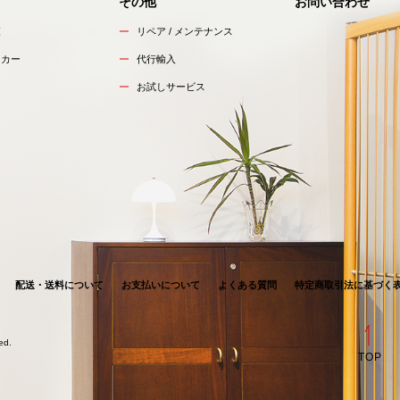
その他
お問い合わせ
覧
リペア / メンテナンス
ーカー
代行輸入
お試しサービス
配送・送料について
お支払いについて
よくある質問
特定商取引法に基づく
ved.