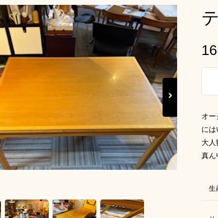
16
Next
オー
には
大人
真ん
生