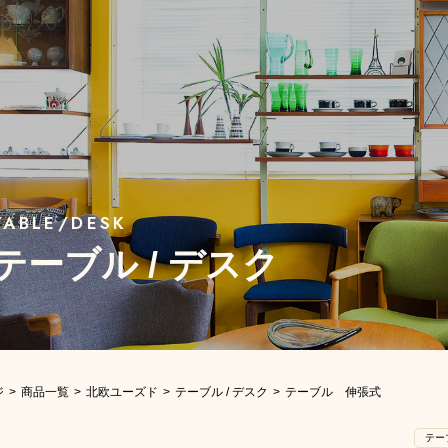
テーブル / デスク
ジ
商品一覧
北欧ユーズド
テーブル / デスク
テーブル 伸張式
テー