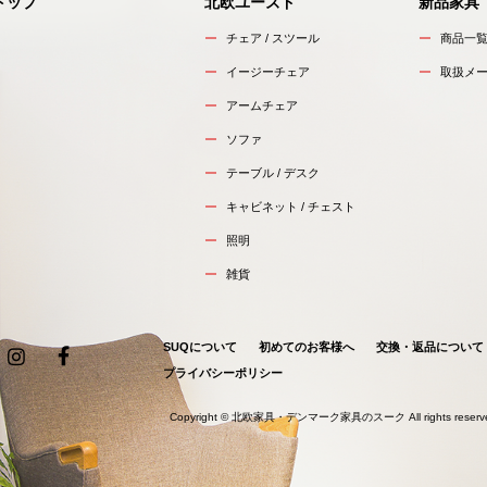
トップ
北欧ユーズド
新品家具
チェア / スツール
商品一
イージーチェア
取扱メ
アームチェア
ソファ
テーブル / デスク
キャビネット / チェスト
照明
雑貨
SUQについて
初めてのお客様へ
交換・返品について
プライバシーポリシー
Copyright ©
北欧家具・デンマーク家具のスーク
All rights reser