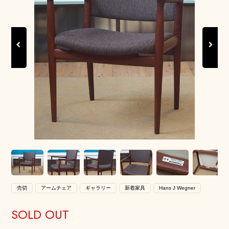
Previous
Next
売切
アームチェア
ギャラリー
新着家具
Hans J Wegner
SOLD OUT