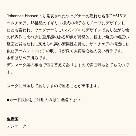
Johannes Hansenより発表されたウェグナーの隠れた名作“JH513”ア
ームチェア。18世紀のイギリス様式の椅子をモチーフにデザインし
たとも言われ、ウェグナーらしいシンプルなデザインでありながら他
の代表作に比べ少し重厚感のある印象が特徴的。程よい角度の幅広い
座面と背もたれに支えられ高い安楽性を持ち、ザ・チェアの構造にも
似たアームレストは手の収まりが良く大変居心地の良い椅子です。
木部はリペア済みです。
デンマーク製の布地で張り替えてありますので雰囲気もとても良いで
す。
スークに展示してありますので座ることが出来ます。
■カード決済をご利用の方はご連絡下さい。
生産国
デンマーク