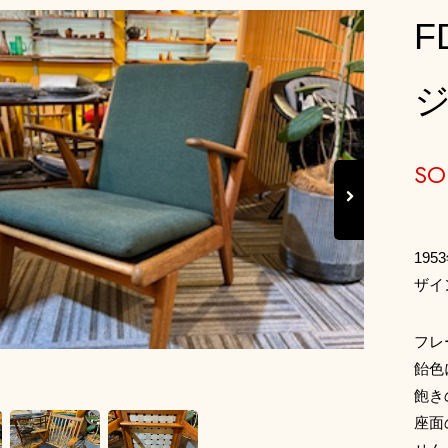
F
SO
Next
195
ザイ
フレ
飴色
飽き
座面