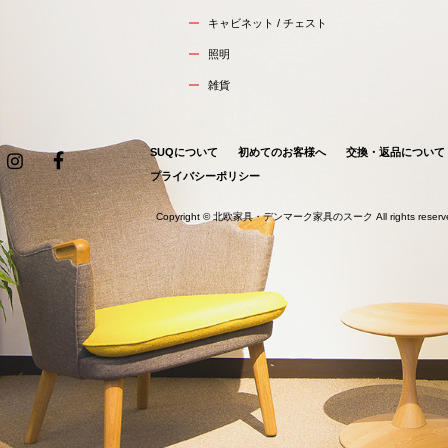
キャビネット / チェスト
照明
雑貨
SUQについて
初めてのお客様へ
交換・返品について
プライバシーポリシー
Copyright ©
北欧家具・デンマーク家具のスーク
All rights reser