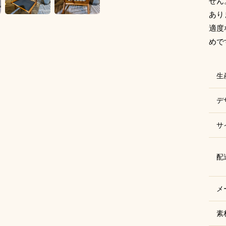
せん
あり
適度
めで
生
デ
サ
配
メ
素