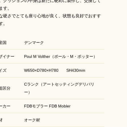
。クッションの中身は新たに硬めに製作し、交換して
ます。
な硬さでとても座り心地が良く、状態も良好でおすす
す。
産国
デンマーク
ザイナー
Poul M Volther（ポール・M・ポッター）
イズ
W650×D780×H780 SH430mm
Cランク（アートセッティングデリバリ
送区分
ー）
ーカー
FDBモブラー FDB Mobler
材
オーク材