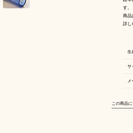
す。
商品
詳し
生
サ
メ
この商品に