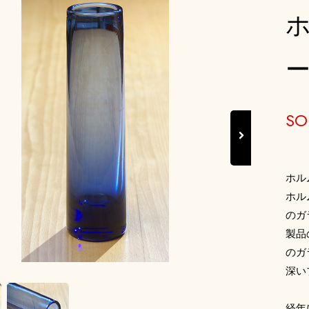
ー
SO
Next
ホル
ホル
のガ
製品
のガ
深い
経年