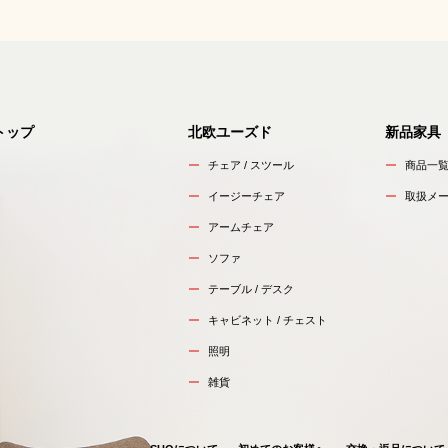
トップ
北欧ユーズド
新品家具
チェア / スツール
商品一
イージーチェア
取扱メ
アームチェア
ソファ
テーブル / デスク
キャビネット / チェスト
照明
雑貨