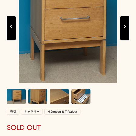
Previous
Next
売切
ギャラリー
H.Jensen & T. Valeur
SOLD OUT