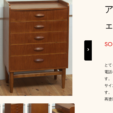
SO
Next
とて
電話
す。
サイ
す。
再塗