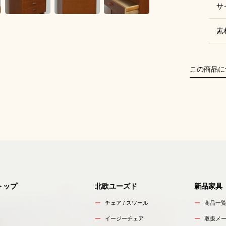
サ
素
この商品に
トップ
北欧ユーズド
新品家具
チェア / スツール
商品一
イージーチェア
取扱メ