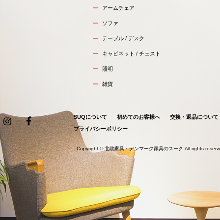
アームチェア
ソファ
テーブル / デスク
キャビネット / チェスト
照明
雑貨
SUQについて
初めてのお客様へ
交換・返品について
プライバシーポリシー
Copyright ©
北欧家具・デンマーク家具のスーク
All rights reser