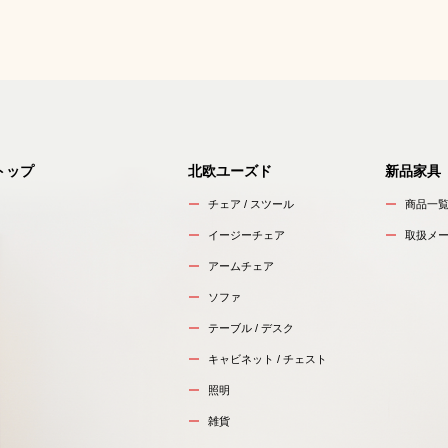
トップ
北欧ユーズド
新品家具
チェア / スツール
商品一
イージーチェア
取扱メ
アームチェア
ソファ
テーブル / デスク
キャビネット / チェスト
照明
雑貨