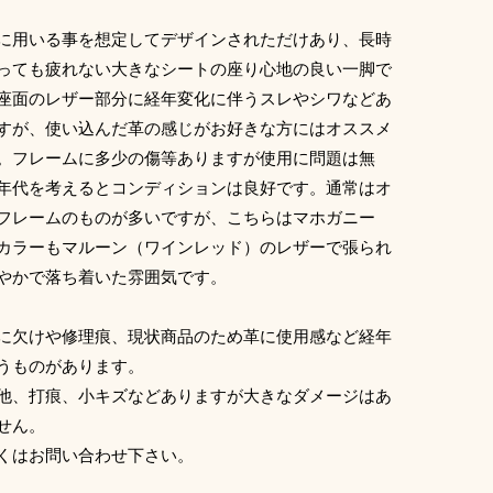
に用いる事を想定してデザインされただけあり、長時
っても疲れない大きなシートの座り心地の良い一脚で
座面のレザー部分に経年変化に伴うスレやシワなどあ
すが、使い込んだ革の感じがお好きな方にはオススメ
。フレームに多少の傷等ありますが使用に問題は無
年代を考えるとコンディションは良好です。通常はオ
フレームのものが多いですが、こちらはマホガニー
カラーもマルーン（ワインレッド）のレザーで張られ
やかで落ち着いた雰囲気です。
に欠けや修理痕、現状商品のため革に使用感など経年
うものがあります。
他、打痕、小キズなどありますが大きなダメージはあ
せん。
くはお問い合わせ下さい。