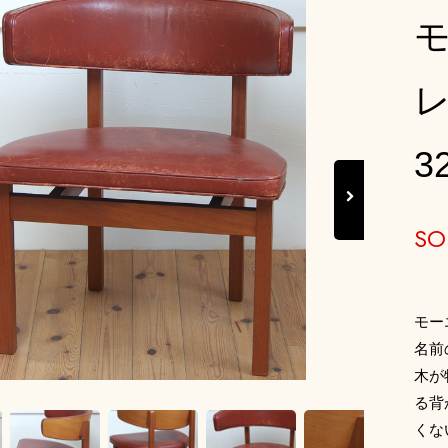
レ
3
Next
SO
モー
名前
木が
る背
くな