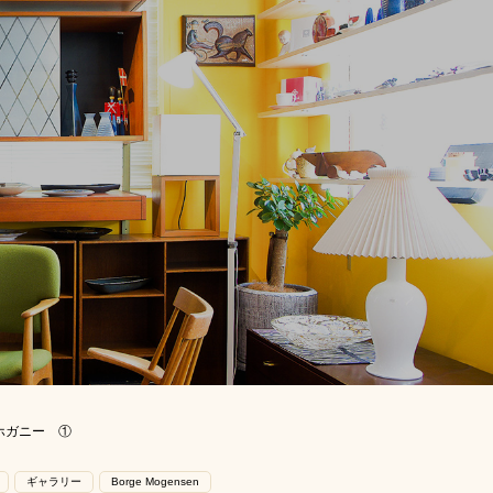
マホガニー ①
ギャラリー
Borge Mogensen