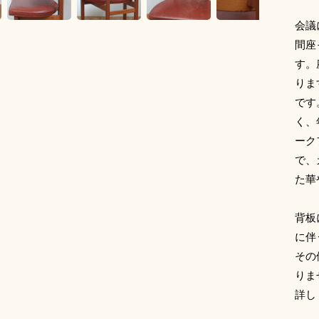
会議
間座
す。
りま
です
く、
ーク
で、
た華
背板
に伴
その
りま
詳し