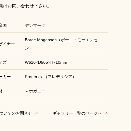
期はお問い合わせ下さい。
産国
デンマーク
Borge Mogensen（ボーエ・モーエンセ
ザイナー
ン）
イズ
W610×D505×H710mm
ーカー
Fredericia（フレデリシア）
材
マホガニー
ついてのお問合せ
ギャラリー一覧のページへ