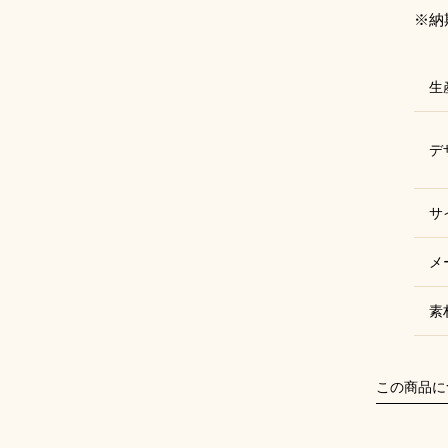
※納
生
デ
サ
メ
素
この商品に