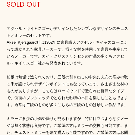
SOLD OUT
アクセル・キイャスゴーがデザインしたシンプルなデザインのチェス
トとミラーのセットです。
Aksel Kjersgaard社は1952年に家具職人アクセル・キイャスゴーによ
って設立された家具メーカーで、様々な材を使用して家具を生産して
いるメーカーです。カイ・クリスチャンセンの作品の多くもアクセ
ル・キイャスゴー社から発表されています。
前板は無垢で造られており、三段の引き出しの中央に丸穴の窪みの取
っ手が設けられデザインポイントにもなっています。さまざまな材の
ものがありますが、こちらはローズウッドで造られた贅沢なタイプ
で、側面のブックマッチでとられた独特の木目を楽しむこともできま
す。通常は二段のものが多くこちらの三段のものは珍しい作品です。
ミラーに多少の小傷や曇りが見られますが、特に目立つようなダメー
ジは無く状態は良好です。ご希望の方はミラーの交換も可能です。ま
た、チェスト・ミラーを別で購入も可能ですので、ご希望の方はお問