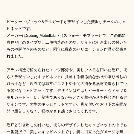
ピーター・ヴィッツ&モルガードがデザインした贅沢なチークのキャ
ビネットです。
メーカーはSoborg Mobelfabrik（スヴォー・モブラー）で、この他に
巻戸だけのタイプや、二段構造のものや、サイドに引き出しの付いた
ものや脚付きのものなど、同年に数点のバリエーション作品が発表さ
れました。
アラレ構造で留められたエッジ部分や、美しい木目を用いた巻戸、彼
らのデザインしたキャビネットに共通する特徴的な形状の削り出しの
取っ手など、現在では非常にコストや手間の掛かる素材で造られてい
る贅沢なキャビネットです。デザインはやはりピーター・ヴィッツ＆
モルガードらしい、堅実でありながらどこか華やかさを感じさせるデ
ザインです。大型のキャビネットですが、脚が付いており下の空間が
開け重苦しくなく、軽やかさも感じさせてくれます。
巻戸と引き出しの付いた、彼らのデザインしたキャビネットの中でも
一番贅沢で、美しいキャビネットです。特に目立ったダメージは無