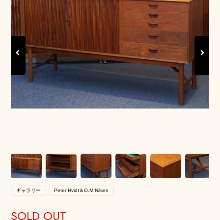
Previous
Next
ギャラリー
Peter Hvidt＆O.M.Nilsen
SOLD OUT