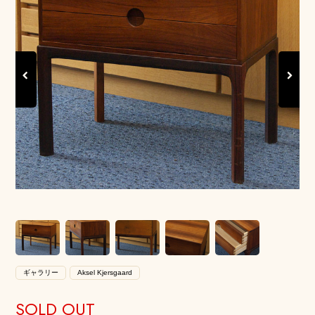
Previous
Next
ギャラリー
Aksel Kjersgaard
SOLD OUT