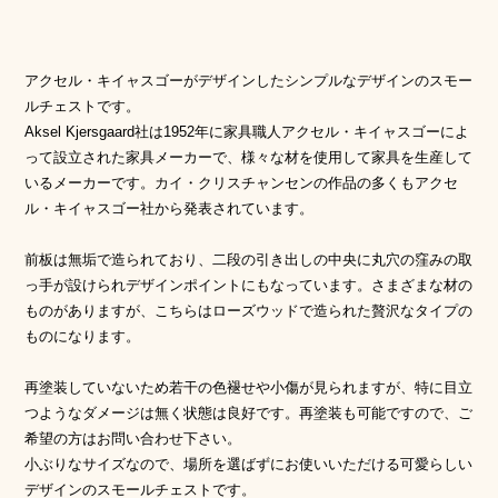
アクセル・キイャスゴーがデザインしたシンプルなデザインのスモー
ルチェストです。
Aksel Kjersgaard社は1952年に家具職人アクセル・キイャスゴーによ
って設立された家具メーカーで、様々な材を使用して家具を生産して
いるメーカーです。カイ・クリスチャンセンの作品の多くもアクセ
ル・キイャスゴー社から発表されています。
前板は無垢で造られており、二段の引き出しの中央に丸穴の窪みの取
っ手が設けられデザインポイントにもなっています。さまざまな材の
ものがありますが、こちらはローズウッドで造られた贅沢なタイプの
ものになります。
再塗装していないため若干の色褪せや小傷が見られますが、特に目立
つようなダメージは無く状態は良好です。再塗装も可能ですので、ご
希望の方はお問い合わせ下さい。
小ぶりなサイズなので、場所を選ばずにお使いいただける可愛らしい
デザインのスモールチェストです。