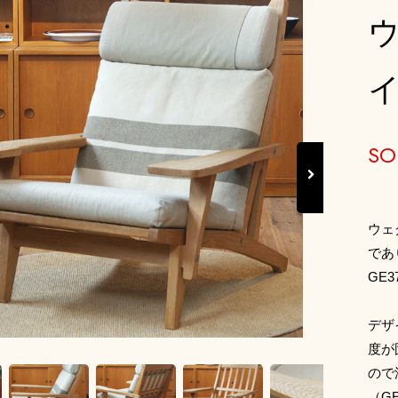
イ
SO
Next
ウェ
であ
GE
デザ
度が
ので
（G