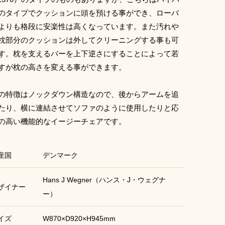
のタイプでクッションに頭を預ける事ができ、ローバ
よりも格段に安楽性は高くなっています。また汚れや
枕部分のクッションは外してクリーニングする事も可
す。枕を支えるバーを上下逆さにすることによって若
すが枕の高さを変える事ができます。
の特徴はノックダウン構造なので、後からアームを追
たり、横に連結させてソファのように使用したりと応
の高い機能的なイージーチェアです。
産国
デンマーク
Hans J Wegner（ハンス・J・ウェグナ
ザイナー
ー）
イズ
W870×D920×H945mm