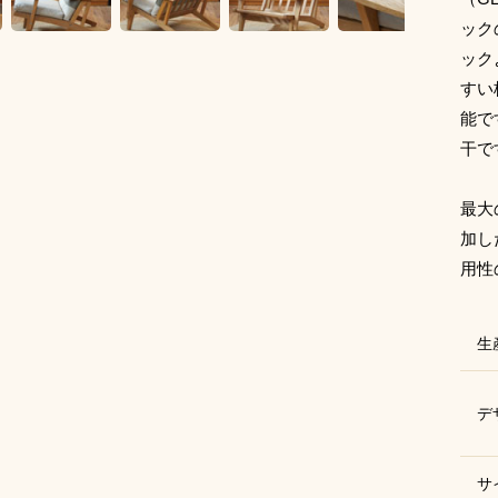
ック
ック
すい
能で
干で
最大
加し
用性
生
デ
サ