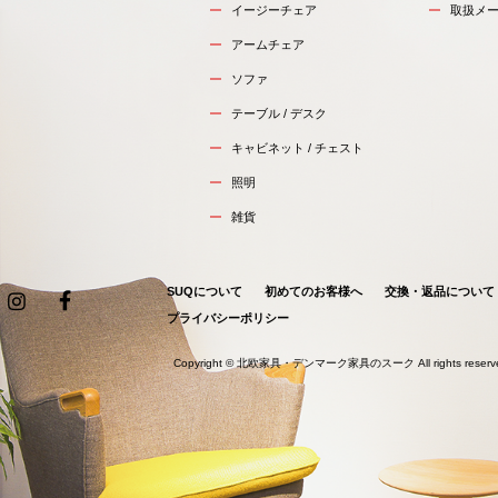
イージーチェア
取扱メ
アームチェア
ソファ
テーブル / デスク
キャビネット / チェスト
照明
雑貨
SUQについて
初めてのお客様へ
交換・返品について
プライバシーポリシー
Copyright ©
北欧家具・デンマーク家具のスーク
All rights reser