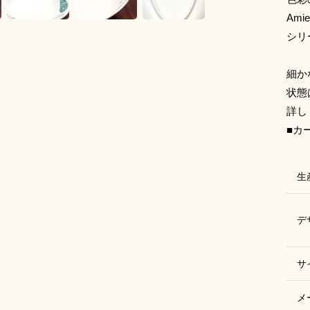
Am
シリ
細か
状態
詳し
■カ
生
デ
サ
メ