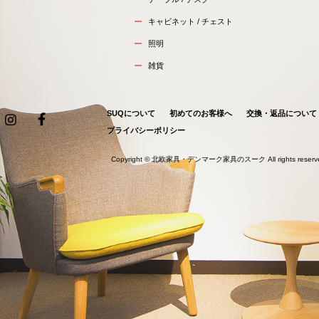
キャビネット / チェスト
照明
雑貨
SUQについて
初めてのお客様へ
交換・返品について
プライバシーポリシー
Copyright ©
北欧家具・デンマーク家具のスーク
All rights reser