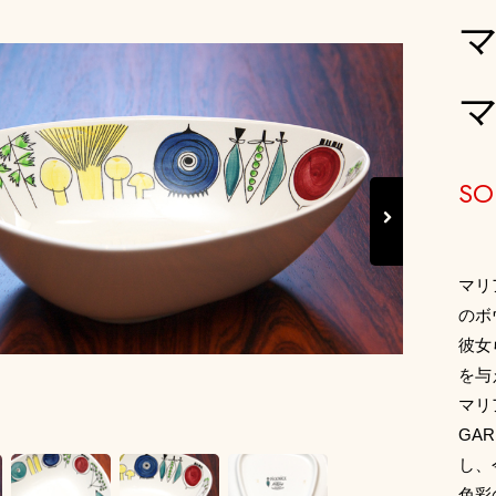
マ
SO
Next
マリ
のボ
彼女
を与
マリ
GA
し、
色彩