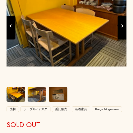
Previous
Next
売切
テーブル / デスク
委託販売
新着家具
Borge Mogensen
SOLD OUT